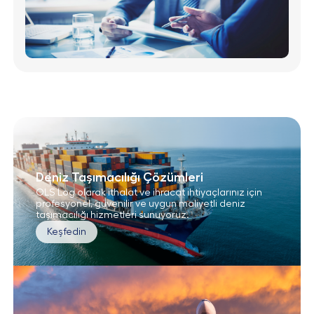
Deniz Taşımacılığı Çözümleri
OLS Log olarak ithalat ve ihracat ihtiyaçlarınız için
profesyonel, güvenilir ve uygun maliyetli deniz
taşımacılığı hizmetleri sunuyoruz.
Keşfedin