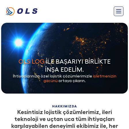
OLS LOG
İLE BAŞARIYI BİRLİKTE
İNŞA EDELİM.
İhtiyaçlarınıza özel lojistik çözümlerimizle
işletmenizin
gücünü
ortaya çıkarın.
HAKKIMIZDA
Kesintisiz lojistik çözümlerimiz, ileri
teknoloji ve uçtan uca tüm ihtiyaçları
karşılayabilen deneyimli ekibimiz ile, her