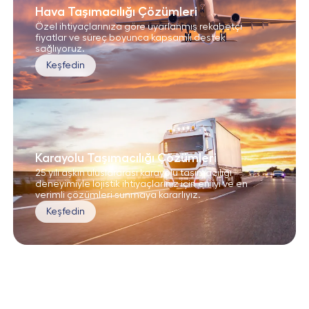
Hava Taşımacılığı Çözümleri
Özel ihtiyaçlarınıza göre uyarlanmış rekabetçi
fiyatlar ve süreç boyunca kapsamlı destek
sağlıyoruz.
Keşfedin
Karayolu Taşımacılığı Çözümleri
25 yılı aşkın uluslararası karayolu taşımacılığı
deneyimiyle lojistik ihtiyaçlarınız için en iyi ve en
verimli çözümleri sunmaya kararlıyız.
Keşfedin