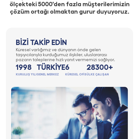
ölçekteki 5000'den fazla müşterilerimizin
çözüm ortağı olmaktan gurur duyuyoruz.
BİZİ TAKİP EDİN
Küresel varlığımız ve dünyanın önde gelen
taşıyıcılarıyla kurduğumuz ilişkiler, uluslararası
pazarın taleplerine hızlı yanıt vermemizi sağlıyor.
1998
TÜRKİYE
6
28
300+
KURULUŞ YILI
GENEL MERKEZ
KÜRESEL OFİS
ÜLKE
ÇALIŞAN