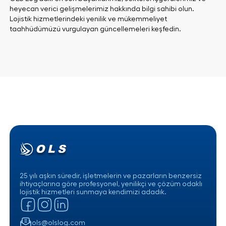
heyecan verici gelişmelerimiz hakkında bilgi sahibi olun.
Lojistik hizmetlerindeki yenilik ve mükemmeliyet
taahhüdümüzü vurgulayan güncellemeleri keşfedin.
25 yılı aşkın süredir, işletmelerin ve pazarların benzersiz
ihtiyaçlarına göre profesyonel, yenilikçi ve çözüm odaklı
lojistik hizmetleri sunmaya kendimizi adadık.
ols@olslog.com